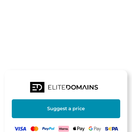
The domain
amusegueule
is for sale
Suggest a price