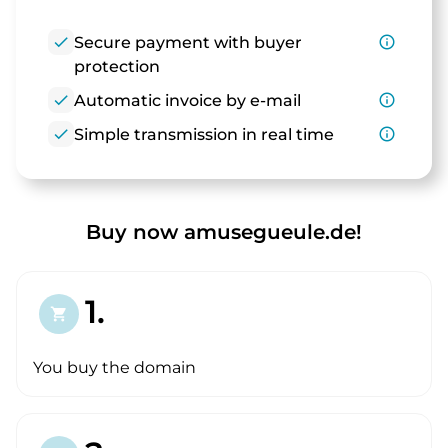
check
Secure payment with buyer
info_outline
protection
check
Automatic invoice by e-mail
info_outline
check
Simple transmission in real time
info_outline
Buy now amusegueule.de!
1.
shopping_cart
You buy the domain